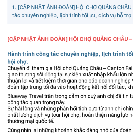
1. [CẬP NHẬT ẢNH ĐOÀN] HỘI CHỢ QUẢNG CHÂU –
tác chuyên nghiệp, lịch trình tối ưu, dịch vụ hỗ tr
[CẬP NHẬT ẢNH ĐOÀN] HỘI CHỢ QUẢNG CHÂU – 
Hành trình công tác chuyên nghiệp, lịch trình tố
hội chợ.
Chuyến đi tham gia Hội chợ Quảng Châu – Canton Fair 
giao thương sôi động tại sự kiện xuất nhập khẩu lớn 
thuận lợi và tiết kiệm thời gian cho các doanh nghiệp
đoàn tập trung tối đa vào hoạt động kết nối đối tác, k
Blueway Travel trân trọng cảm ơn quý anh chị đã tin 
công tác quan trọng này.
Sự hài lòng và những phản hồi tích cực từ anh chị ch
chất lượng dịch vụ tour hội chợ, hoàn thiện năng lực h
thương mại quốc tế.
Cùng nhìn lại những khoảnh khắc đáng nhớ của đoàn 