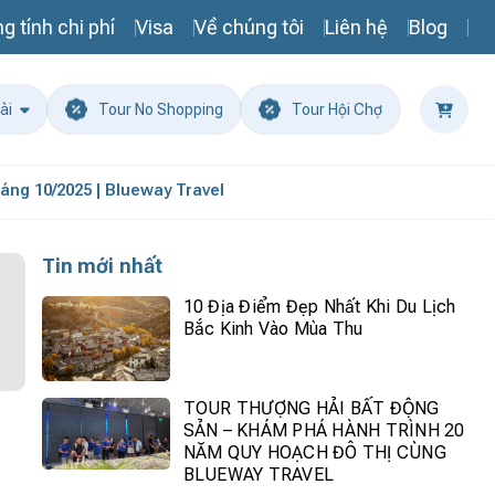
g tính chi phí
Visa
Về chúng tôi
Liên hệ
Blog
ài
Tour No Shopping
Tour Hội Chợ
ng 10/2025 | Blueway Travel
Tin mới nhất
10 Địa Điểm Đẹp Nhất Khi Du Lịch
Bắc Kinh Vào Mùa Thu
TOUR THƯỢNG HẢI BẤT ĐỘNG
SẢN – KHÁM PHÁ HÀNH TRÌNH 20
NĂM QUY HOẠCH ĐÔ THỊ CÙNG
BLUEWAY TRAVEL