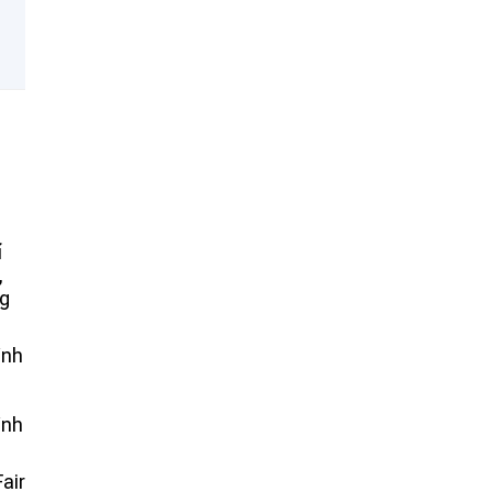
í
,
ng
ình
ình
air