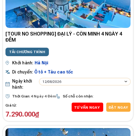
[TOUR NO SHOPPING] ĐẠI LÝ - CÔN MINH 4 NGÀY 4
ĐÊM
TẢI CHƯƠNG TRÌNH
Khởi hành:
Hà Nội
Di chuyển:
Ô tô + Tàu cao tốc
Ngày khởi
12/08/2026
hành:
Thời Gian:
4 Ngày 4 Đêm
Số chỗ còn nhận:
Giá từ:
TƯ VẤN NGAY
ĐẶT NGAY
7.290.000₫