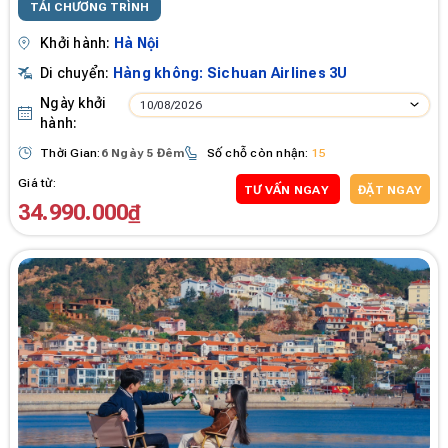
TẢI CHƯƠNG TRÌNH
Khởi hành:
Hà Nội
Di chuyển:
Hàng không: Sichuan Airlines 3U
Ngày khởi
10/08/2026
hành:
Thời Gian:
6 Ngày 5 Đêm
Số chỗ còn nhận:
15
Giá từ:
TƯ VẤN NGAY
ĐẶT NGAY
34.990.000₫