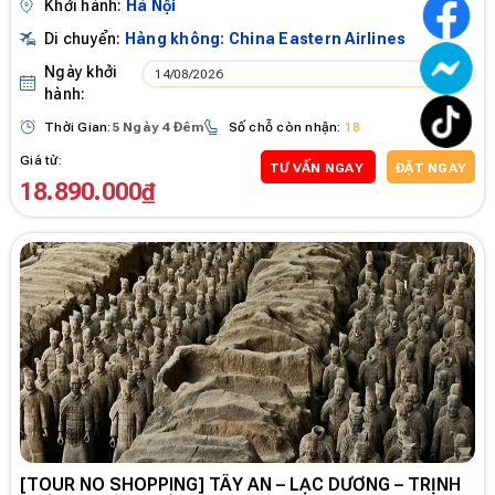
Khởi hành:
Hà Nội
Di chuyển:
Hàng không: China Eastern Airlines
Ngày khởi
14/08/2026
hành:
Thời Gian:
5 Ngày 4 Đêm
Số chỗ còn nhận:
18
Giá từ:
TƯ VẤN NGAY
ĐẶT NGAY
18.890.000₫
[TOUR NO SHOPPING] TÂY AN – LẠC DƯƠNG – TRỊNH