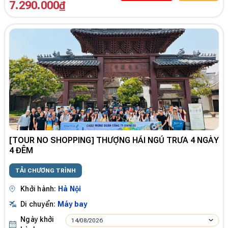
7.290.000₫
[TOUR NO SHOPPING] THƯỢNG HẢI NGỦ TRƯA 4 NGÀY
4 ĐÊM
TẢI CHƯƠNG TRÌNH
Khởi hành:
Hà Nội
Di chuyển:
Máy bay
Ngày khởi
14/08/2026