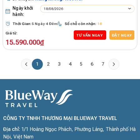
Ngày khởi
18/08/2026
hành:
Thời Gian:
5 Ngày 4 Đêm
Số chỗ còn nhận:
16
Giá từ:
TƯ VẤN NGAY
ĐẶT NGAY
15.590.000₫
1
2
3
4
5
6
7
CÔNG TY TNHH THƯƠNG MẠI BLUEWAY TRAVEL
Địa chỉ:
1/1 Hoàng Ngọc Phách, Phường Láng, Thành phố Hà
Nội, Việt Nam