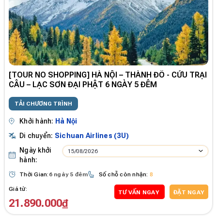
[TOUR NO SHOPPING] HÀ NỘI – THÀNH ĐÔ - CỬU TRẠI
CÂU – LẠC SƠN ĐẠI PHẬT 6 NGÀY 5 ĐÊM
TẢI CHƯƠNG TRÌNH
Khởi hành:
Hà Nội
Di chuyển:
Sichuan Airlines (3U)
Ngày khởi
15/08/2026
hành:
Thời Gian:
6 ngày 5 đêm
Số chỗ còn nhận:
8
Giá từ:
TƯ VẤN NGAY
ĐẶT NGAY
21.890.000₫