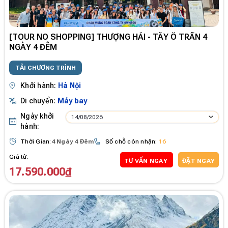
[TOUR NO SHOPPING] THƯỢNG HẢI - TÂY Ô TRẤN 4
NGÀY 4 ĐÊM
TẢI CHƯƠNG TRÌNH
Khởi hành:
Hà Nội
Di chuyển:
Máy bay
Ngày khởi
14/08/2026
hành:
Thời Gian:
4 Ngày 4 Đêm
Số chỗ còn nhận:
16
Giá từ:
TƯ VẤN NGAY
ĐẶT NGAY
17.590.000₫