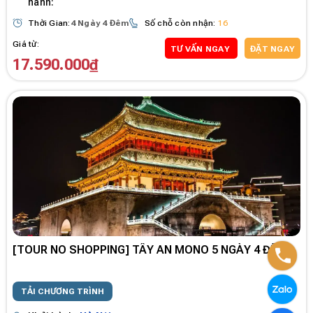
hành:
Thời Gian:
4 Ngày 4 Đêm
Số chỗ còn nhận:
16
Giá từ:
TƯ VẤN NGAY
ĐẶT NGAY
17.590.000₫
[TOUR NO SHOPPING] TÂY AN MONO 5 NGÀY 4 ĐÊM
TẢI CHƯƠNG TRÌNH