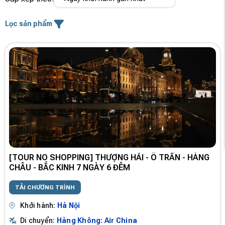
Lọc sản phẩm
[TOUR NO SHOPPING] THƯỢNG HẢI - Ô TRẤN - HÀNG
CHÂU - BẮC KINH 7 NGÀY 6 ĐÊM
TẢI CHƯƠNG TRÌNH
Khởi hành:
Hà Nội
Di chuyển:
Hàng Không: Air China