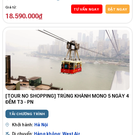
Giá từ:
TƯ VẤN NGAY
ĐẶT NGAY
18.590.000₫
[TOUR NO SHOPPING] TRÙNG KHÁNH MONO 5 NGÀY 4
ĐÊM T3 - PN
TẢI CHƯƠNG TRÌNH
Khởi hành:
Hà Nội
Di chuyển:
Hàng không: West Air