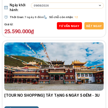
Ngày khởi
09/08/2026
hành:
Thời Gian:
7 ngày 6 đêm
Số chỗ còn nhận:
12
Giá từ:
TƯ VẤN NGAY
ĐẶT NGAY
25.590.000₫
[TOUR NO SHOPPING] TÂY TẠNG 6 NGÀY 5 ĐÊM - 3U