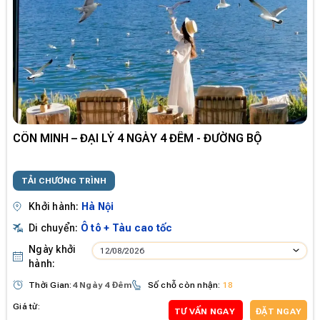
CÔN MINH – ĐẠI LÝ 4 NGÀY 4 ĐÊM - ĐƯỜNG BỘ
TẢI CHƯƠNG TRÌNH
Khởi hành:
Hà Nội
Di chuyển:
Ô tô + Tàu cao tốc
Ngày khởi
12/08/2026
hành:
Thời Gian:
4 Ngày 4 Đêm
Số chỗ còn nhận:
18
Giá từ:
TƯ VẤN NGAY
ĐẶT NGAY