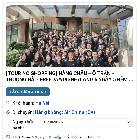
[TOUR NO SHOPPING] HÀNG CHÂU – Ô TRẤN –
THƯỢNG HẢI - FREEDAY/DISNEYLAND 6 NGÀY 5 ĐÊM -
CA
TẢI CHƯƠNG TRÌNH
Khởi hành:
Hà Nội
Di chuyển:
Hàng không: Air China (CA)
Ngày khởi
17/08/2026
hành:
Thời Gian:
6 Ngày 5 Đêm
Số chỗ còn nhận:
15