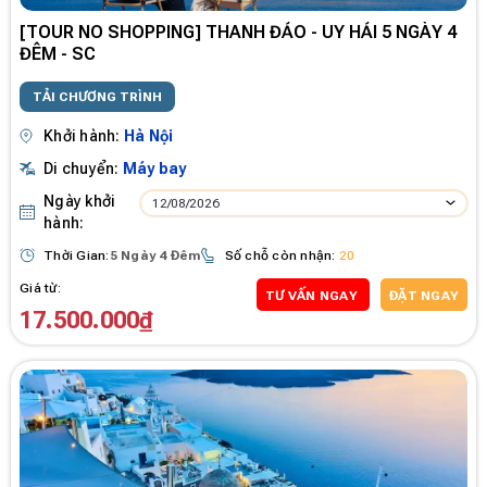
[TOUR NO SHOPPING] THANH ĐẢO - UY HẢI 5 NGÀY 4
ĐÊM - SC
TẢI CHƯƠNG TRÌNH
Khởi hành:
Hà Nội
Di chuyển:
Máy bay
Ngày khởi
12/08/2026
hành:
Thời Gian:
5 Ngày 4 Đêm
Số chỗ còn nhận:
20
Giá từ:
TƯ VẤN NGAY
ĐẶT NGAY
17.500.000₫