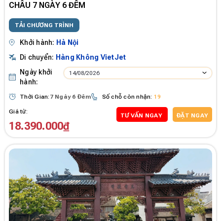
CHÂU 7 NGÀY 6 ĐÊM
TẢI CHƯƠNG TRÌNH
Khởi hành:
Hà Nội
Di chuyển:
Hàng Không VietJet
Ngày khởi
14/08/2026
hành:
Thời Gian:
7 Ngày 6 Đêm
Số chỗ còn nhận:
19
Giá từ:
TƯ VẤN NGAY
ĐẶT NGAY
18.390.000₫