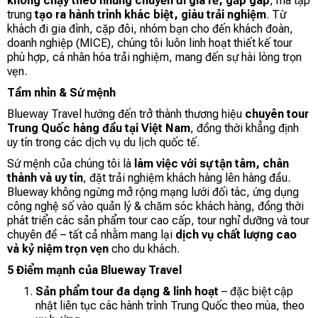
không chạy theo những chuyến đi giá rẻ, gấp gáp
, mà tập
trung
tạo ra hành trình khác biệt, giàu trải nghiệm
. Từ
khách đi gia đình, cặp đôi, nhóm bạn cho đến khách đoàn,
doanh nghiệp (MICE), chúng tôi luôn linh hoạt thiết kế tour
phù hợp, cá nhân hóa trải nghiệm, mang đến sự hài lòng trọn
vẹn.
Tầm nhìn & Sứ mệnh
Blueway Travel hướng đến trở thành thương hiệu
chuyên tour
Trung Quốc hàng đầu tại Việt Nam
, đồng thời khẳng định
uy tín trong các dịch vụ du lịch quốc tế.
Sứ mệnh của chúng tôi là
làm việc với sự tận tâm, chân
thành và uy tín
, đặt trải nghiệm khách hàng lên hàng đầu.
Blueway không ngừng mở rộng mạng lưới đối tác, ứng dụng
công nghệ số vào quản lý & chăm sóc khách hàng, đồng thời
phát triển các sản phẩm tour cao cấp, tour nghỉ dưỡng và tour
chuyên đề – tất cả nhằm mang lại
dịch vụ chất lượng cao
và kỷ niệm trọn vẹn
cho du khách.
5 Điểm mạnh của Blueway Travel
Sản phẩm tour đa dạng & linh hoạt
– đặc biệt cập
nhật liên tục các hành trình Trung Quốc theo mùa, theo