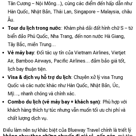
Tân Cương – Nội Mông…), cùng các điểm đến hấp dẫn như
Hàn Quốc, Nhật Bản, Thái Lan, Singapore – Malaysia, châu
Âu.
Tour du lịch trong nước
: Khám phá dải đất hình chữ S – từ
biển đảo Phú Quốc, Nha Trang, đến non nước Hà Giang,
Tây Bắc, miền Trung…
Vé máy bay
: Đối tác uy tín của Vietnam Airlines, Vietjet
Air, Bamboo Airways, Pacific Airlines… đảm bảo giá tốt,
lịch bay thuận tiện.
Visa & dịch vụ hỗ trợ du lịch
: Chuyên xử lý visa Trung
Quốc và các nước khác như Hàn Quốc, Nhật Bản, Úc,
Mỹ…, nhanh chóng và chính xác.
Combo du lịch (vé máy bay + khách sạn)
: Phù hợp với
khách hàng thích tự túc nhưng vẫn muốn tối ưu chi phí và
chất lượng dịch vụ.
Điều làm nên sự khác biệt của Blueway Travel chính là triết lý