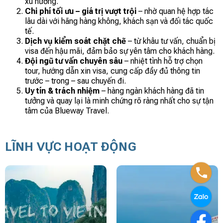
xu hướng.
Chi phí tối ưu – giá trị vượt trội
– nhờ quan hệ hợp tác
lâu dài với hãng hàng không, khách sạn và đối tác quốc
tế.
Dịch vụ kiểm soát chặt chẽ
– từ khâu tư vấn, chuẩn bị
visa đến hậu mãi, đảm bảo sự yên tâm cho khách hàng.
Đội ngũ tư vấn chuyên sâu
– nhiệt tình hỗ trợ chọn
tour, hướng dẫn xin visa, cung cấp đầy đủ thông tin
trước – trong – sau chuyến đi.
Uy tín & trách nhiệm
– hàng ngàn khách hàng đã tin
tưởng và quay lại là minh chứng rõ ràng nhất cho sự tận
tâm của Blueway Travel.
LĨNH VỰC HOẠT ĐỘNG