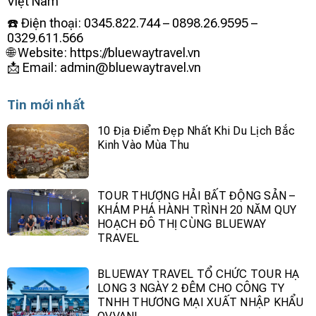
Việt Nam
☎️ Điện thoại: 0345.822.744 – 0898.26.9595 –
0329.611.566
🌐
Website:
https://bluewaytravel.vn
📩
Email:
admin@bluewaytravel.vn
Tin mới nhất
10 Địa Điểm Đẹp Nhất Khi Du Lịch Bắc
Kinh Vào Mùa Thu
TOUR THƯỢNG HẢI BẤT ĐỘNG SẢN –
KHÁM PHÁ HÀNH TRÌNH 20 NĂM QUY
HOẠCH ĐÔ THỊ CÙNG BLUEWAY
TRAVEL
BLUEWAY TRAVEL TỔ CHỨC TOUR HẠ
LONG 3 NGÀY 2 ĐÊM CHO CÔNG TY
TNHH THƯƠNG MẠI XUẤT NHẬP KHẨU