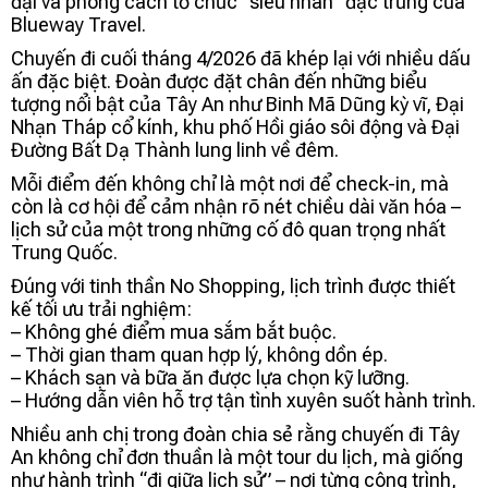
đại và phong cách tổ chức “siêu nhàn” đặc trưng của
Blueway Travel.
Chuyến đi cuối tháng 4/2026 đã khép lại với nhiều dấu
ấn đặc biệt. Đoàn được đặt chân đến những biểu
tượng nổi bật của Tây An như Binh Mã Dũng kỳ vĩ, Đại
Nhạn Tháp cổ kính, khu phố Hồi giáo sôi động và Đại
Đường Bất Dạ Thành lung linh về đêm.
Mỗi điểm đến không chỉ là một nơi để check-in, mà
còn là cơ hội để cảm nhận rõ nét chiều dài văn hóa –
lịch sử của một trong những cố đô quan trọng nhất
Trung Quốc.
Đúng với tinh thần No Shopping, lịch trình được thiết
kế tối ưu trải nghiệm:
– Không ghé điểm mua sắm bắt buộc.
– Thời gian tham quan hợp lý, không dồn ép.
– Khách sạn và bữa ăn được lựa chọn kỹ lưỡng.
– Hướng dẫn viên hỗ trợ tận tình xuyên suốt hành trình.
Nhiều anh chị trong đoàn chia sẻ rằng chuyến đi Tây
An không chỉ đơn thuần là một tour du lịch, mà giống
như hành trình “đi giữa lịch sử” – nơi từng công trình,