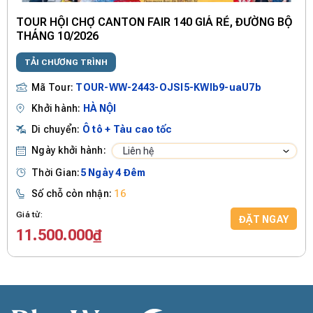
[TOUR NO SHOPPING] ĐẠI LÝ - CÔN MINH 4 NGÀY 4
ĐÊM
TẢI CHƯƠNG TRÌNH
Mã Tour:
TOUR-WW-2443-R0ZYJ
Khởi hành:
Hà Nội
Di chuyển:
Ô tô + Tàu cao tốc
Ngày khởi hành:
Liên hệ
Thời Gian:
4 Ngày 4 Đêm
Số chỗ còn nhận:
Giá từ:
ĐẶT NGAY
7.290.000₫