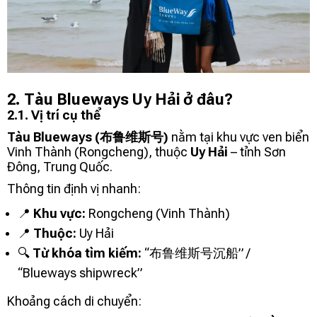
2. Tàu Blueways Uy Hải ở đâu?
2.1. Vị trí cụ thể
Tàu Blueways (布鲁维斯号)
nằm tại khu vực ven biển
Vinh Thành (Rongcheng), thuộc
Uy Hải
– tỉnh Sơn
Đông, Trung Quốc.
Thông tin định vị nhanh:
📍
Khu vực:
Rongcheng (Vinh Thành)
📍
Thuộc:
Uy Hải
🔍
Từ khóa tìm kiếm:
“布鲁维斯号沉船” /
“Blueways shipwreck”
Khoảng cách di chuyển: