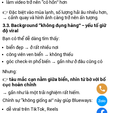
làm video trở nên “có hồn” hơn
👉 Đặc biệt vào mùa lạnh, số lượng hải âu nhiều hơn,
→ cảnh quay và hình ảnh càng trở nên ấn tượng.
3.3. Background “không đụng hàng” – yếu tố giữ
độ viral
Bạn có thể dễ dàng tìm thấy:
biển đẹp → ở rất nhiều nơi
công viên ven biển → không thiếu
góc check-in phổ biến → gần như ở đâu cũng có
Nhưng:
👉
tàu mắc cạn nằm giữa biển, nhìn từ bờ với bố
cục hoàn chỉnh
→ gần như là một trải nghiệm rất hiếm.
Chính sự “không giống ai” này giúp Blueways:
dễ viral trên TikTok, Reels