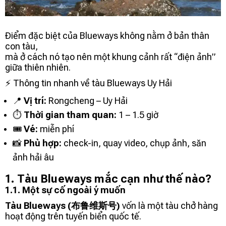
Điểm đặc biệt của Blueways không nằm ở bản thân
con tàu,
mà ở cách nó tạo nên một khung cảnh rất “điện ảnh”
giữa thiên nhiên.
⚡ Thông tin nhanh về tàu Blueways Uy Hải
📍
Vị trí:
Rongcheng –
Uy Hải
⏱️
Thời gian tham quan:
1 – 1.5 giờ
🎟️
Vé:
miễn phí
📸
Phù hợp:
check-in, quay video, chụp ảnh, săn
ảnh hải âu
1. Tàu Blueways mắc cạn như thế nào?
1.1. Một sự cố ngoài ý muốn
Tàu Blueways (布鲁维斯号)
vốn là một tàu chở hàng
hoạt động trên tuyến biển quốc tế.