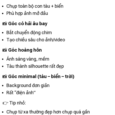
Chụp toàn bộ con tàu + biển
Phù hợp ảnh mở đầu
📸
Góc có hải âu bay
Bắt chuyển động chim
Tạo chiều sâu cho ảnh/video
📸
Góc hoàng hôn
Ánh sáng vàng, mềm
Tàu thành silhouette rất đẹp
📸
Góc minimal (tàu – biển – trời)
Background đơn giản
Rất “điện ảnh”
👉 Tip nhỏ:
Chụp từ xa thường đẹp hơn chụp quá gần