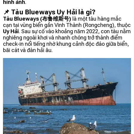
hình ảnh
.
📌 Tàu Blueways Uy Hải là gì?
Tàu Blueways (布鲁维斯号)
là một tàu hàng mắc
cạn tại vùng biển gần Vinh Thành (Rongcheng), thuộc
Uy Hải
. Sau sự cố vào khoảng năm 2022, con tàu nằm
nghiêng ngoài khơi và nhanh chóng trở thành điểm
check-in nổi tiếng nhờ khung cảnh độc đáo giữa biển,
bãi cát và đàn hải âu.