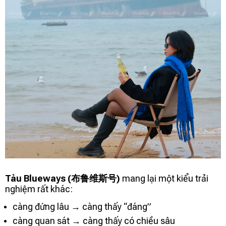
Tàu Blueways (布鲁维斯号)
mang lại một kiểu trải
nghiệm rất khác:
càng đứng lâu → càng thấy “đáng”
càng quan sát → càng thấy có chiều sâu