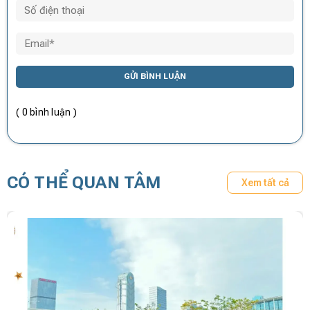
GỬI BÌNH LUẬN
( 0 bình luận )
CÓ THỂ QUAN TÂM
Xem tất cả