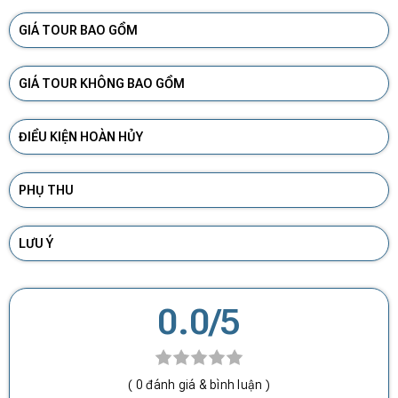
GIÁ TOUR BAO GỒM
GIÁ TOUR KHÔNG BAO GỒM
ĐIỀU KIỆN HOÀN HỦY
PHỤ THU
LƯU Ý
0.0/5
( 0 đánh giá & bình luận )