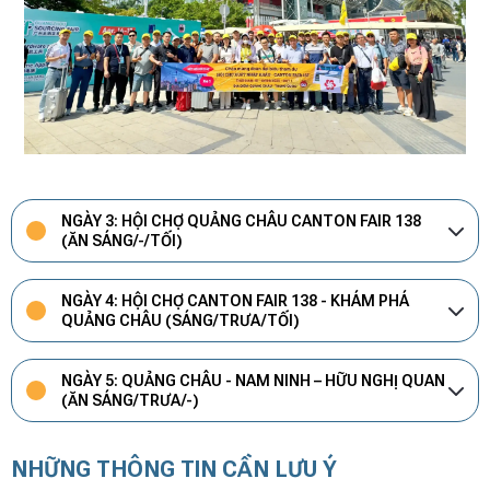
NGÀY 3: HỘI CHỢ QUẢNG CHÂU CANTON FAIR 138
(ĂN SÁNG/-/TỐI)
NGÀY 4: HỘI CHỢ CANTON FAIR 138 - KHÁM PHÁ
QUẢNG CHÂU (SÁNG/TRƯA/TỐI)
NGÀY 5: QUẢNG CHÂU - NAM NINH – HỮU NGHỊ QUAN
(ĂN SÁNG/TRƯA/-)
NHỮNG THÔNG TIN CẦN LƯU Ý