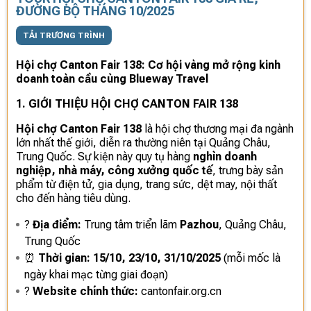
ĐƯỜNG BỘ THÁNG 10/2025
TẢI TRƯƠNG TRÌNH
Hội chợ Canton Fair 138: Cơ hội vàng mở rộng kinh
doanh toàn cầu cùng Blueway Travel
1. GIỚI THIỆU HỘI CHỢ CANTON FAIR 138
Hội chợ Canton Fair 138
là hội chợ thương mại đa ngành
lớn nhất thế giới, diễn ra thường niên tại Quảng Châu,
Trung Quốc. Sự kiện này quy tụ hàng
nghìn doanh
nghiệp, nhà máy, công xưởng quốc tế
, trưng bày sản
phẩm từ điện tử, gia dụng, trang sức, dệt may, nội thất
cho đến hàng tiêu dùng.
?
Địa điểm:
Trung tâm triển lãm
Pazhou
, Quảng Châu,
Trung Quốc
⏰
Thời gian:
15/10, 23/10, 31/10/2025
(mỗi mốc là
ngày khai mạc từng giai đoạn)
?
Website chính thức:
cantonfair.org.cn