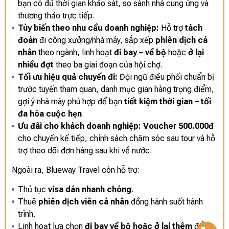
bạn có đủ thời gian khảo sát, so sánh nhà cung ứng và
thương thảo trực tiếp.
Tùy biến theo nhu cầu doanh nghiệp:
Hỗ trợ
tách
đoàn
đi công xưởng/nhà máy, sắp xếp
phiên dịch cá
nhân
theo ngành, linh hoạt
đi bay – về bộ
hoặc
ở lại
nhiều đợt
theo ba giai đoạn của hội chợ.
Tối ưu hiệu quả chuyến đi:
Đội ngũ điều phối chuẩn bị
trước tuyến tham quan, danh mục gian hàng trọng điểm,
gợi ý nhà máy phù hợp để bạn
tiết kiệm thời gian – tối
đa hóa cuộc hẹn
.
Ưu đãi cho khách doanh nghiệp:
Voucher 500.000đ
cho chuyến kế tiếp, chính sách chăm sóc sau tour và hỗ
trợ theo dõi đơn hàng sau khi về nước.
Ngoài ra, Blueway Travel còn hỗ trợ:
Thủ tục
visa dán nhanh chóng
.
Thuê
phiên dịch viên cá nhân
đồng hành suốt hành
trình.
Linh hoạt lựa chọn
đi bay về bộ hoặc ở lại thêm
để