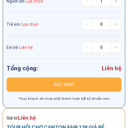
-
+
Người lớn
Lựa chọn
-
+
Trẻ em
Lựa chọn
-
+
Em bé
Liên hệ
Tổng cộng:
Liên hệ
ĐẶT NGAY
*Quý khách sẽ chưa phải thanh toán bất kỳ khoản nào
Liên hệ
Giá từ:
TOUR HỘI CHỢ CANTON FAIR 138 GIÁ RẺ,