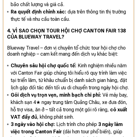
bảo chất lượng và giá cả.
Ra quyết định chính xác:
dựa trên thông tin thị trường
thực tế và nhu cầu toàn cầu.
4. VÌ SAO CHỌN TOUR HỘI CHỢ CANTON FAIR 138
CỦA BLUEWAY TRAVEL?
Blueway Travel – đơn vị chuyên tổ chức tour hội chợ cho
doanh nghiệp – cam kết mang đến dịch vụ khác biệt:
Chuyên sâu hội chợ quốc tế:
Kinh nghiệm nhiều năm
với Canton Fair giúp chúng tôi hiểu rõ quy trình làm việc
tại triển lãm, từ khâu chuẩn bị danh sách gian hàng, đặt
lịch gặp đối tác đến tối ưu di chuyển trong ngày hội chợ.
Gói dịch vụ trọn vẹn, minh bạch chi phí:
Vé máy bay,
khách sạn 4★ ngay trung tâm Quảng Châu, xe đưa đón,
hỗ trợ visa, ăn ở – tất cả trong một gói rõ ràng,
có xuất
VAT đầy đủ
, không phát sinh.
3 ngày vào hội chợ:
Lịch trình cho phép
3 ngày làm
việc trong Canton Fair
(dài hơn tour phổ biến), giúp