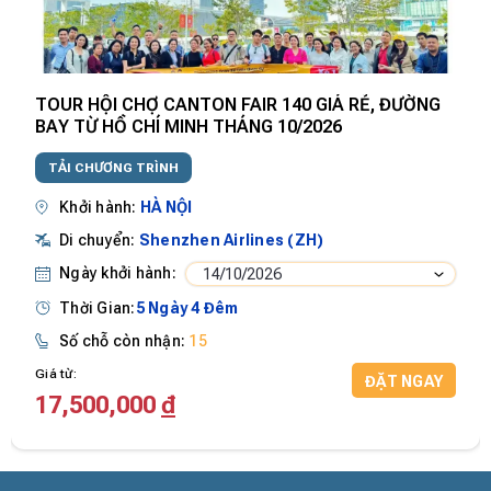
TOUR HỘI CHỢ CANTON FAIR 140 GIÁ RẺ, ĐƯỜNG
BAY TỪ HỒ CHÍ MINH THÁNG 10/2026
TẢI CHƯƠNG TRÌNH
Khởi hành:
HÀ NỘI
Di chuyển:
Shenzhen Airlines (ZH)
Ngày khởi hành:
14/10/2026
Thời Gian:
5 Ngày 4 Đêm
Số chỗ còn nhận:
15
Giá từ:
ĐẶT NGAY
17,500,000
đ