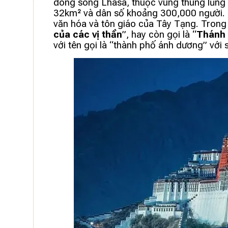
dòng sông Lhasa, thuộc vùng thung lũng c
32km² và dân số khoảng 300,000 người. Lha
văn hóa và tôn giáo của Tây Tạng. Trong 
của các vị thần
”, hay còn gọi là “
Thánh 
với tên gọi là “thành phố ánh dương” với