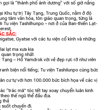
n gọi là “thành phố ánh dương” với số giờ nắng
tại Khu tự trị Tây Tạng, Trung Quốc, nằm ở độ
ung tâm văn hóa, tôn giáo quan trọng, từng là
i Tu viện Tashilhunpo – nơi ở của Ban-thiền Lạt-
verest.
ẶC SẮC:
gatse, Gyatse với các tu viện cổ kính và những
ai lạt ma xưa kia
 quan trọng nhất
 Tạng – Hồ Yamdrok với vẻ đẹp rực rỡ như viên
ranh biện nổi tiếng; Tu viện Tashilunpo cùng bức
n cư tự với hơn 100.000 bức bích họa về các vị
 “trác mã” tóc tết tay xoay chuyển luân kinh
 theo thế ngũ thể đầu địa.
g thả
g suốt chuyến đi.