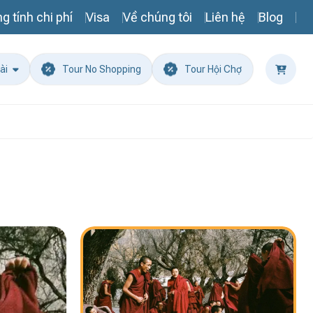
g tính chi phí
Visa
Về chúng tôi
Liên hệ
Blog
ài
Tour No Shopping
Tour Hội Chợ