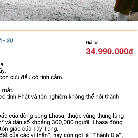
 - 3U
Giá từ:
34.990.000₫
a.
ầy.
 con cừu đều có tình cảm.
 mắt.
có tính Phật và tôn nghiêm không thể nói thành
 bắc của dòng sông Lhasa, thuộc vùng thung lũng
km² và dân số khoảng 300,000 người. Lhasa đóng
à tôn giáo của Tây Tạng.
ất của các vị thần”, hay còn gọi là “Thánh Địa”,