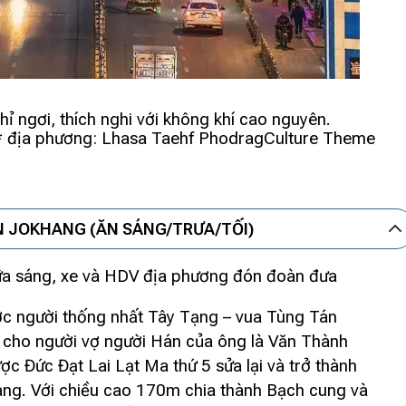
hỉ ngơi, thích nghi với không khí cao nguyên.
4* địa phương: Lhasa Taehf PhodragCulture Theme
ỀN JOKHANG (ĂN SÁNG/TRƯA/TỐI)
bữa sáng, xe và HDV địa phương đón đoàn đưa
c người thống nhất Tây Tạng – vua Tùng Tán
ở cho người vợ người Hán của ông là Văn Thành
c Đức Đạt Lai Lạt Ma thứ 5 sửa lại và trở thành
ng. Với chiều cao 170m chia thành Bạch cung và