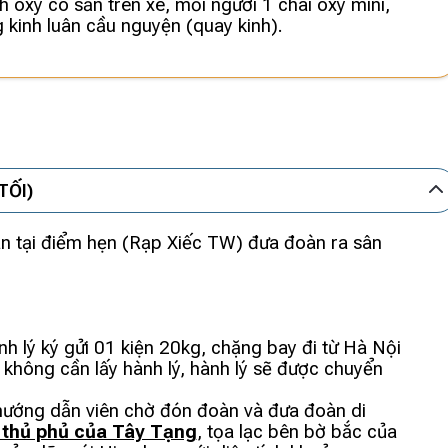
h oxy có sẵn trên xe, mỗi người 1 chai oxy mini,
 kinh luân cầu nguyện (quay kinh).
TỐI)
 tại điểm hẹn (Rạp Xiếc TW) đưa đoàn ra sân
h lý ký gửi 01 kiện 20kg, chặng bay đi từ Hà Nội
không cần lấy hành lý, hành lý sẽ được chuyển
 hướng dẫn viên chờ đón đoàn và đưa đoàn di
 thủ phủ của Tây Tạng
, tọa lạc bên bờ bắc của