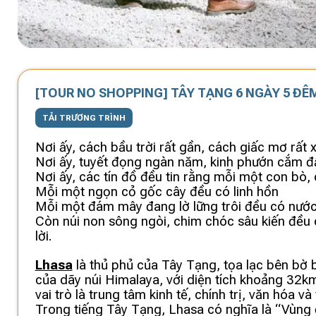
[TOUR NO SHOPPING] TÂY TẠNG 6 NGÀY 5 ĐÊM
TẢI TRƯƠNG TRÌNH
Nơi ấy, cách bầu trời rất gần, cách giấc mơ rất x
Nơi ấy, tuyết đọng ngàn năm, kinh phướn cắm đ
Nơi ấy, các tín đồ đều tin rằng mỗi một con bò,
Mỗi một ngọn cỏ gốc cây đều có linh hồn
Mỗi một đám mây đang lờ lững trôi đều có nước
Còn núi non sông ngòi, chim chóc sâu kiến đều 
lời.
Lhasa
là thủ phủ của Tây Tạng, tọa lạc bên bờ
của dãy núi Himalaya, với diện tích khoảng 32
vai trò là trung tâm kinh tế, chính trị, văn hóa v
Trong tiếng Tây Tạng, Lhasa có nghĩa là “Vùng đ