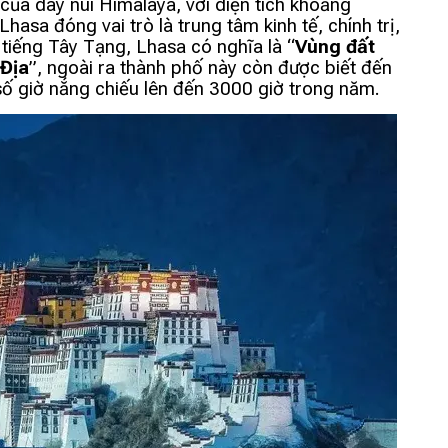
ủa dãy núi Himalaya, với diện tích khoảng
sa đóng vai trò là trung tâm kinh tế, chính trị,
tiếng Tây Tạng, Lhasa có nghĩa là “
Vùng đất
Địa
”, ngoài ra thành phố này còn được biết đến
 số giờ nắng chiếu lên đến 3000 giờ trong năm.