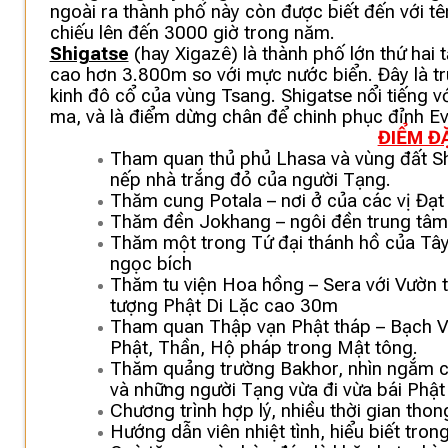
ngoài ra thành phố này còn được biết đến với tê
chiếu lên đến 3000 giờ trong năm.
Shigatse
(hay Xigazê) là thành phố lớn thứ hai 
cao hơn 3.800m so với mực nước biển. Đây là tr
kinh đô cổ của vùng Tsang. Shigatse nổi tiếng vớ
ma, và là điểm dừng chân để chinh phục đỉnh E
ĐIỂM Đ
Tham quan thủ phủ Lhasa và vùng đất Shi
nếp nhà trắng đỏ của người Tạng.
Thăm cung Potala – nơi ở của các vị Đạt l
Thăm đền Jokhang – ngôi đền trung tâm
Thăm một trong Tứ đại thánh hồ của Tây
ngọc bích
Thăm tu viện Hoa hồng – Sera với Vườn t
tượng Phật Di Lặc cao 30m
Tham quan Thập vạn Phật tháp – Bạch Vâ
Phật, Thần, Hộ pháp trong Mật tông.
Thăm quảng trường Bakhor, nhìn ngắm các
và những người Tạng vừa đi vừa bái Phật
Chương trình hợp lý, nhiều thời gian thon
Hướng dẫn viên nhiệt tình, hiểu biết tron