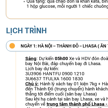
Quà tặng: quà chào đón là khăn kata, bìn
1 hộp glucose, mỗi người 1 chiếc chuông
LỊCH TRÌNH
NGÀY 1: HÀ NỘI – THÀNH ĐÔ – LHASA ( ĂN 
Sáng
: Dự kiến
05h00
Xe và HDV đón đoàn
bay Nội Bài, đáp chuyến bay đi Lhasa.
Lịch bay dự kiến:
3U3906 HANTFU 0900 1210
3U6637 TFULXA 1600 1830
Chú ý:
Hành lý xách tay 01 kiện 7kg + Hàn
đến Thành Đô (trung chuyển) hành khách 
thẳng tới điểm cuối (sân bay Lhasa)
Sau khi hạ cánh tại sân bay Lhasa, xe và
chuyển về
trung tâm thành phố Lhasa -