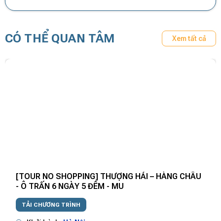
CÓ THỂ QUAN TÂM
Xem tất cả
[TOUR NO SHOPPING] THƯỢNG HẢI – HÀNG CHÂU
- Ô TRẤN 6 NGÀY 5 ĐÊM - MU
TẢI CHƯƠNG TRÌNH