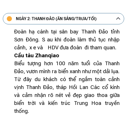
NGÀY 2: THANH ĐẢO (ĂN SÁNG/TRƯA/TỐI)
Đoàn
hạ cánh
tại sân bay Thanh Đảo tỉnh
Sơn Đông. S
au
khi đoàn làm thủ tục nhập
cảnh,
x
e và
HDV đưa đoàn
đi tham quan.
Cầu tàu Zhanqiao
Biểu tượng hơn 100 năm tuổi của Thanh
Đảo, vươn mình ra biển xanh như một dải lụa.
Từ đây du khách có thể ngắm toàn cảnh
vịnh Thanh Đảo, tháp Hồi Lan Các cổ kính
và cảm nhận rõ nét vẻ đẹp giao thoa giữa
biển trời và kiến trúc Trung Hoa truyền
thống.