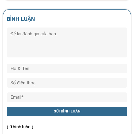
BÌNH LUẬN
GỬI BÌNH LUẬN
( 0 bình luận )