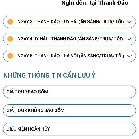
Nghỉ đêm tại Thanh Đảo
NGÀY 3: THANH ĐẢO – UY HẢI (ĂN SÁNG/TRƯA/ TỐI)
NGÀY 4 UY HẢI – THANH ĐẢO (ĂN SÁNG/TRƯA/ TỐI)
NGÀY 5: THANH ĐẢO - HÀ NỘI (ĂN SÁNG/TRƯA/ TỐI)
NHỮNG THÔNG TIN CẦN LƯU Ý
GIÁ TOUR BAO GỒM
GIÁ TOUR KHÔNG BAO GỒM
ĐIỀU KIỆN HOÀN HỦY