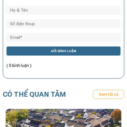
GỬI BÌNH LUẬN
( 0 bình luận )
CÓ THỂ QUAN TÂM
Xem tất cả