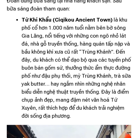
Đoàn dùng bữa sáng tại nhà hàng khách sạn. Sau
bữa sáng đoàn tham quan:
Từ Khí Khẩu (Ciqikou Ancient Town)
là khu
phố cổ hơn 1.000 năm tuổi nằm bên bờ sông
Gia Lăng, nổi tiếng với những con ngõ nhỏ lát
đá, nhà gỗ truyền thống, hàng quán tấp nập và
bầu không khí xưa cũ rất “Trùng Khánh”. Đến
đây, du khách có thể dạo bộ qua các tuyến phố
buôn bán gốm sứ, thưởng thức ẩm thực đường
phố như đậu phụ thối, mỳ Trùng Khánh, trà sữa
yak butter… hay ngắm nhìn những nghệ nhân
biểu diễn nghệ thuật truyền thống. Đây là điểm
chụp ảnh đẹp, mang đậm nét văn hoá Tứ
Xuyên, rất thích hợp để du khách trải nghiệm
đời sống địa phương.