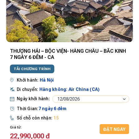
THƯỢNG HẢI – BỘC VIỆN- HÀNG CHÂU – BẮC KINH
7 NGÀY 6 ĐÊM - CA
TẢI CHƯƠNG TRÌNH
Khởi hành:
Hà Nội
Di chuyển:
Hàng không: Air China (CA)
Ngày khởi hành:
12/08/2026
Thời Gian:
7 ngày 6 đêm
Số chỗ còn nhận:
15
Giá từ:
ĐẶT NGAY
22,990,000
đ