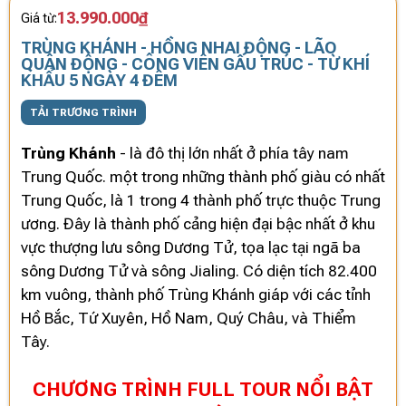
13.990.000₫
Giá từ:
TRÙNG KHÁNH - HỒNG NHAI ĐỘNG - LÃO
QUÂN ĐỘNG - CÔNG VIÊN GẤU TRÚC - TỪ KHÍ
KHẨU 5 NGÀY 4 ĐÊM
TẢI TRƯƠNG TRÌNH
Trùng Khánh
- là đô thị lớn nhất ở phía tây nam
Trung Quốc. một trong những thành phố giàu có nhất
Trung Quốc, là 1 trong 4 thành phố trực thuộc Trung
ương. Đây là thành phố cảng hiện đại bậc nhất ở khu
vực thượng lưu sông Dương Tử, tọa lạc tại ngã ba
sông Dương Tử và sông Jialing. Có diện tích 82.400
km vuông, thành phố Trùng Khánh giáp với các tỉnh
Hồ Bắc, Tứ Xuyên, Hồ Nam, Quý Châu, và Thiểm
Tây.
CHƯƠNG TRÌNH FULL TOUR NỔI BẬT