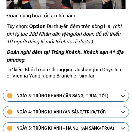
Đoàn dùng bữa tối tại nhà hàng.
Tùy chọn:
Option
Du thuyền đêm trên sông Hai
(chi
phí tự túc 280 Nhân dân tệ/người) đoàn đủ tối thiểu
10 người đăng kí mới tổ chức đi được )
Đoàn nghỉ đêm tại Trùng Khánh. Khách sạn 4* địa
phương.
Dự kiến: Khách sạn Chongqing Jushangbin Days Inn
or Vienna Yangjiaping Branch or similar
NGÀY 3: TRÙNG KHÁNH ( ĂN SÁNG, TRƯA, TỐI )
NGÀY 4: TRÙNG KHÁNH (ĂN SÁNG/TRƯA/TỐI)
NGÀY 5: TRÙNG KHÁNH – HÀ NỘI (ĂN SÁNG/TRƯA)