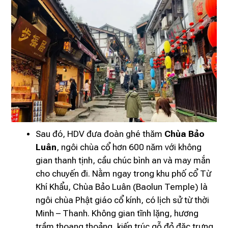
Sau đó, HDV đưa đoàn ghé thăm
Chùa Bảo
Luân
, ngôi chùa cổ hơn 600 năm với không
gian thanh tịnh, cầu chúc bình an và may mắn
cho chuyến đi. Nằm ngay trong khu phố cổ Từ
Khí Khẩu, Chùa Bảo Luân (Baolun Temple) là
ngôi chùa Phật giáo cổ kính, có lịch sử từ thời
Minh – Thanh. Không gian tĩnh lặng, hương
trầm thoang thoảng, kiến trúc gỗ đỏ đặc trưng