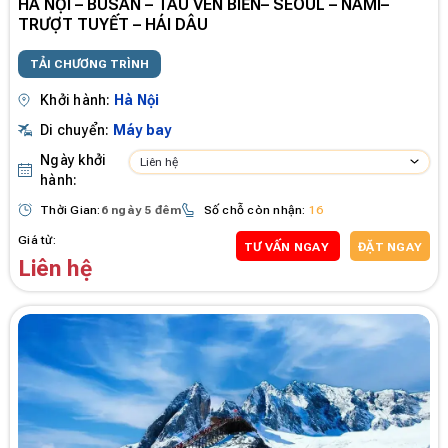
HÀ NỘI – BUSAN – TÀU VEN BIỂN– SEOUL – NAMI–
TRƯỢT TUYẾT – HÁI DÂU
TẢI CHƯƠNG TRÌNH
Khởi hành:
Hà Nội
Di chuyển:
Máy bay
Ngày khởi
Liên hệ
hành:
Thời Gian:
6 ngày 5 đêm
Số chỗ còn nhận:
16
Giá từ:
TƯ VẤN NGAY
ĐẶT NGAY
Liên hệ