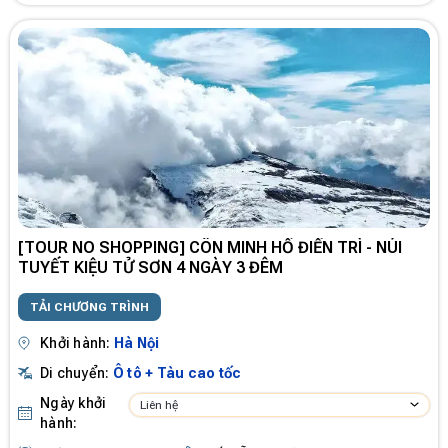
[TOUR NO SHOPPING] CÔN MINH HỒ ĐIỀN TRÌ - NÚI
TUYẾT KIỆU TỬ SƠN 4 NGÀY 3 ĐÊM
TẢI CHƯƠNG TRÌNH
Khởi hành:
Hà Nội
Di chuyển:
Ô tô + Tàu cao tốc
Ngày khởi
Liên hệ
hành: