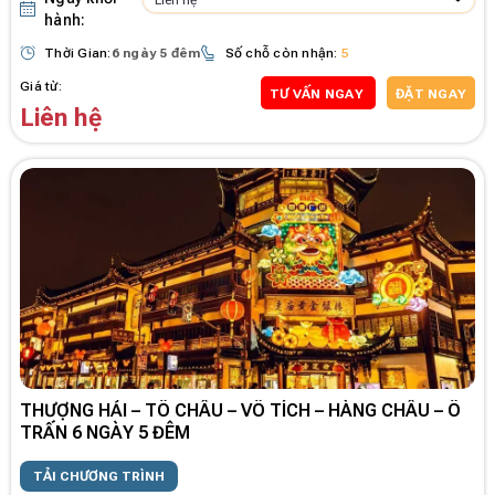
Liên hệ
hành:
Thời Gian:
6 ngày 5 đêm
Số chỗ còn nhận:
5
Giá từ:
TƯ VẤN NGAY
ĐẶT NGAY
Liên hệ
THƯỢNG HẢI – TÔ CHÂU – VÔ TÍCH – HÀNG CHÂU – Ô
TRẤN 6 NGÀY 5 ĐÊM
TẢI CHƯƠNG TRÌNH