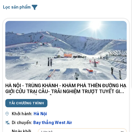
Lọc sản phẩm
HÀ NỘI - TRÙNG KHÁNH - KHÁM PHÁ THIÊN ĐƯỜNG HẠ
GIỚI CỬU TRẠI CÂU- TRẢI NGHIỆM TRƯỢT TUYẾT GIA
CÔ SƠN 6 NGÀY 5 ĐÊM
TẢI CHƯƠNG TRÌNH
Khởi hành:
Hà Nội
Di chuyển:
Bay thẳng West Air
Ngày khởi