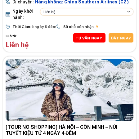
Di chuyển:
Hàng không: China Southern Airlines (CZ)
Ngày khởi
Liên hệ
hành:
Thời Gian:
6 ngày 5 đêm
Số chỗ còn nhận:
9
Giá từ:
TƯ VẤN NGAY
ĐẶT NGAY
Liên hệ
[TOUR NO SHOPPING] HÀ NỘI – CÔN MINH – NÚI
TUYẾT KIỆU TỬ 4 NGÀY 4 ĐÊM