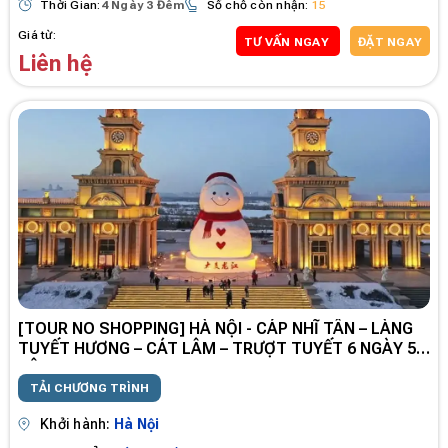
Thời Gian:
4 Ngày 3 Đêm
Số chỗ còn nhận:
15
Giá từ:
TƯ VẤN NGAY
ĐẶT NGAY
Liên hệ
[TOUR NO SHOPPING] HÀ NỘI - CÁP NHĨ TÂN – LÀNG
TUYẾT HƯƠNG – CÁT LÂM – TRƯỢT TUYẾT 6 NGÀY 5
ĐÊM
TẢI CHƯƠNG TRÌNH
Khởi hành:
Hà Nội