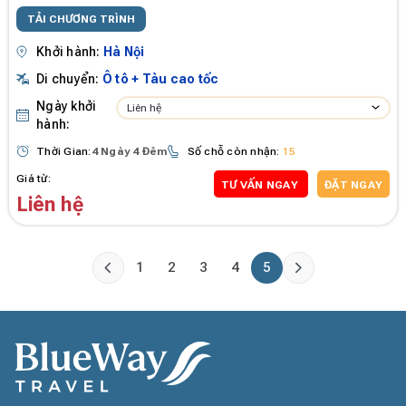
TẢI CHƯƠNG TRÌNH
Khởi hành:
Hà Nội
Di chuyển:
Ô tô + Tàu cao tốc
Ngày khởi
Liên hệ
hành:
Thời Gian:
4 Ngày 4 Đêm
Số chỗ còn nhận:
15
Giá từ:
TƯ VẤN NGAY
ĐẶT NGAY
Liên hệ
1
2
3
4
5