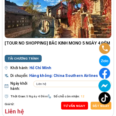
[TOUR NO SHOPPING] BẮC KINH MONO 5 NGÀY 4 ĐÊM
TẢI CHƯƠNG TRÌNH
Khởi hành:
Hồ Chí Minh
Di chuyển:
Hàng không: China Southern Airlines
Ngày khởi
Liên hệ
hành:
Thời Gian:
5 Ngày 4 Đêm
Số chỗ còn nhận:
12
Giá từ:
TƯ VẤN NGAY
ĐẶT NGAY
Liên hệ