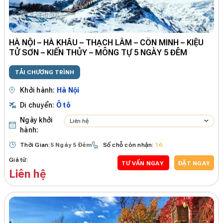
HÀ NỘI – HÀ KHẨU – THẠCH LÂM – CÔN MINH – KIỆU
TỬ SƠN – KIẾN THỦY – MÔNG TỰ 5 NGÀY 5 ĐÊM
TẢI CHƯƠNG TRÌNH
Khởi hành:
Hà Nội
Di chuyển:
Ô tô
Ngày khởi
Liên hệ
hành:
Thời Gian:
5 Ngày 5 Đêm
Số chỗ còn nhận:
16
Giá từ:
TƯ VẤN NGAY
ĐẶT NGAY
Liên hệ